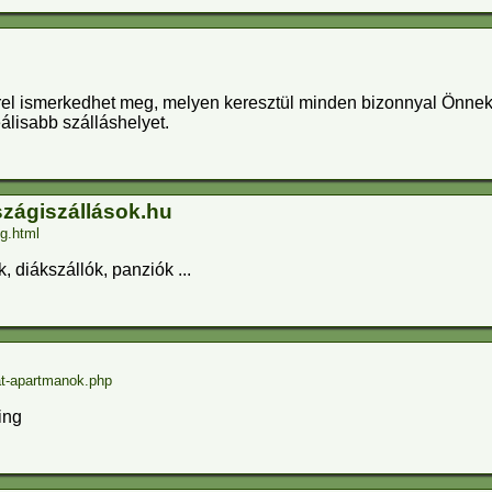
el ismerkedhet meg, melyen keresztül minden bizonnyal Önnek 
álisabb szálláshelyet.
szágiszállások.hu
g.html
 diákszállók, panziók ...
at-apartmanok.php
ing