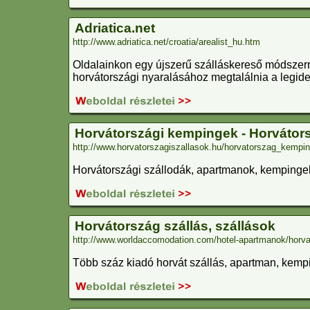
Adriatica.net
http://www.adriatica.net/croatia/arealist_hu.htm
Oldalainkon egy újszerű szálláskereső módszerr
horvátországi nyaralásához megtalálnia a legide
Horvátországi kempingek - Horvátor
http://www.horvatorszagiszallasok.hu/horvatorszag_kempin
Horvátországi szállodák, apartmanok, kempingek,
Horvátország szállás, szállások
http://www.worldaccomodation.com/hotel-apartmanok/horv
Több száz kiadó horvát szállás, apartman, kemp