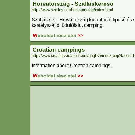
Horvátország - Szálláskereső
http://www.szallas.net/horvatorszag/index.html
Szállás.net - Horvátország különböző típusú és s
kastélyszálló, üdülőfalu, camping.
Croatian campings
http://www.croatia-vacation.com/english/index.php?krourl=ht
Information about Croatian campings.