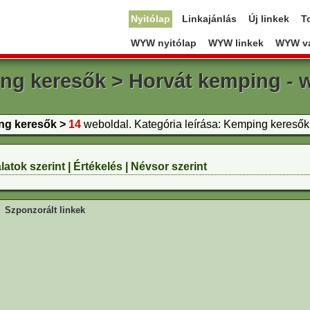
Nyitólap
Linkajánlás
Új linkek
T
WYW nyitólap
WYW linkek
WYW va
ng keresők > Horvát kemping - 
g keresők >
14
weboldal. Kategória leírása: Kemping keresők
latok szerint
|
Értékelés
|
Névsor szerint
Szponzorált linkek