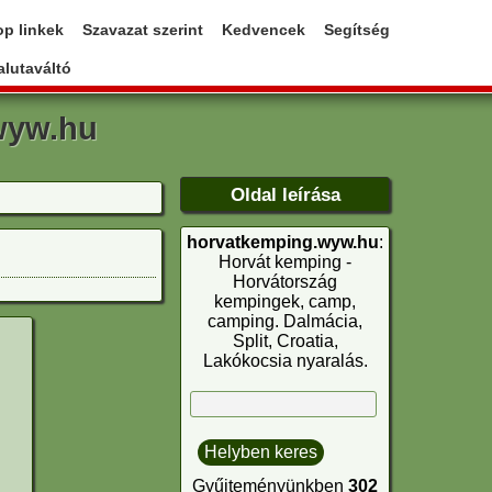
op linkek
Szavazat szerint
Kedvencek
Segítség
lutaváltó
wyw.hu
Oldal leírása
horvatkemping.wyw.hu
:
Horvát kemping -
Horvátország
kempingek, camp,
camping. Dalmácia,
Split, Croatia,
Lakókocsia nyaralás.
Gyűjteményünkben
302