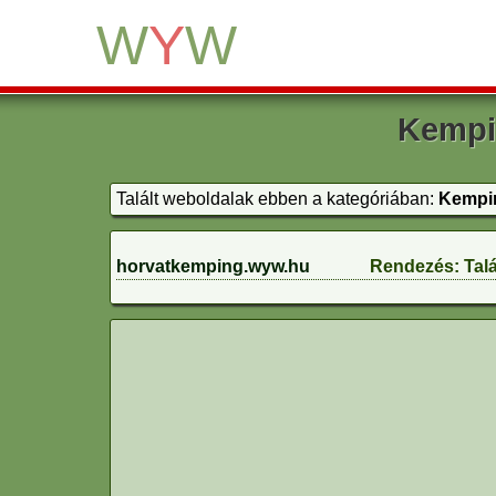
W
Y
W
Kempi
Talált weboldalak ebben a kategóriában:
Kempin
horvatkemping.wyw.hu
Rendezés:
Talá